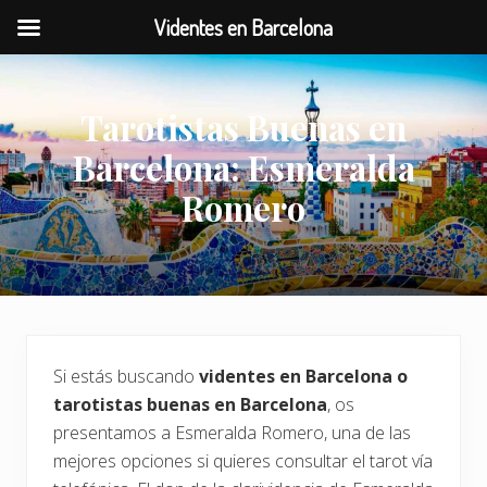
Videntes en Barcelona
Menu
Saltar
Saltar
al
a
Tarotistas Buenas en
contenido
la
principal
barra
Barcelona: Esmeralda
lateral
Romero
principal
Si estás buscando
videntes en Barcelona o
tarotistas buenas en Barcelona
, os
presentamos a Esmeralda Romero, una de las
mejores opciones si quieres consultar el tarot vía